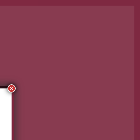
Martha Vidal-Guirao
Feb 15, 2021
×