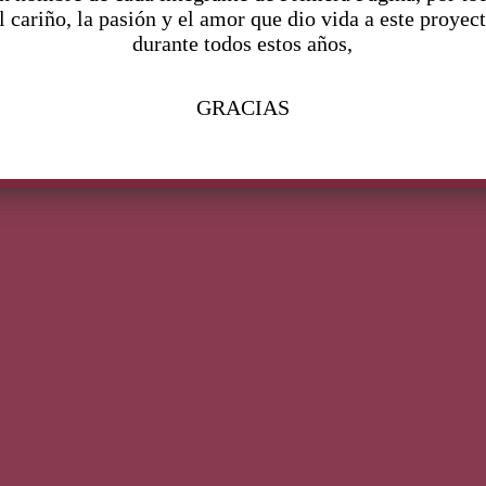
l cariño, la pasión y el amor que dio vida a este proyec
durante todos estos años,
vi
p
GRACIAS
el
C