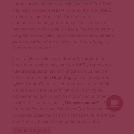
Luego surgió una serie de películas como
The Texas
chainsaw massacre
(
1974
) y
Friday the 13th
(
1980
).
En México, mientras trato, teníamos una
cinematografía muy pobre con películas como:
El
vampiro teporocho
,
Lola la trailera
,
Fiebre de amor
y
Coqueta
. Pocas películas se rescatan como:
Veneno
para las hadas
,
Mariana, Mariana
,
Santa Sangre
y
Cementerio del terror
.
Es esta última película de
Rubén Galindo
que da
apertura al
slasher
mexicano en
1985
y representa
nuestra respuesta nacional al género que nació en
E.U. El emblemático
Hugo Stiglitz
es el
Dr. Carven
(
¿Wes Craven?
), quien luchará contra una diabólica
entidad que trata de terminar con un grupo de
adolescentes que invocaron al demonio por medio de
un libro estilo
necronomicón
. Las referencias a
La
noche de los muertos vivientes
y
Evil dead
son casi
obligadas. El
slasher
ya había tomado una relevancia
importante y México no se podía quedar atrás.
Continúa leyendo