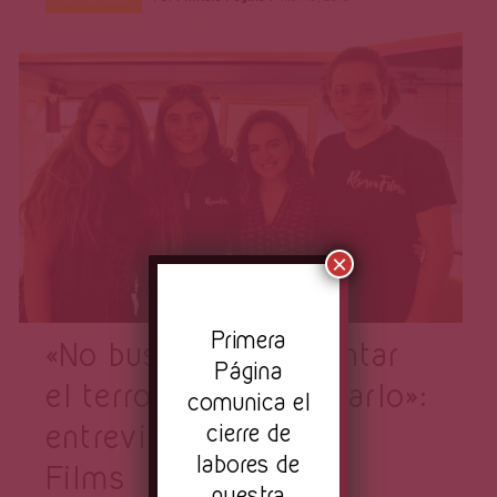
Página
×
Pr
imera
«No buscamos fomentar
Página
el terror, sino erradicarlo»:
comunica el
cierre de
entrevista a Reserva
labores de
Films
nuestra