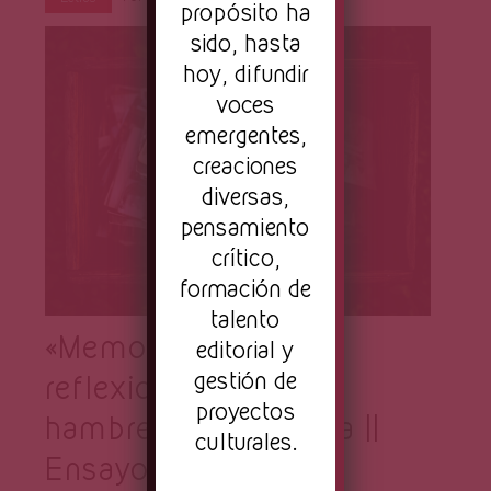
Página
propósito ha
sido, hasta
hoy, difundir
voces
emergentes,
creaciones
diversas,
pensamiento
crítico,
formación de
talento
«Memory is hunger»,
editorial y
gestión de
reflexiones sobre el
proyectos
hambre y la memoria ||
culturales.
Ensayo de Gustavo