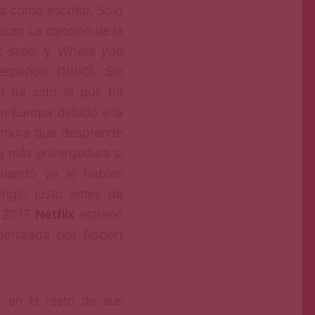
a como escritor. Sólo
tacan
La canción de la
 seller
y
Where you
español) (1990). Sin
5) ha sido la que ha
n Europa debido a la
ternura que desprende
vía más envergadura si
cuando ya le habían
rigió justo antes de
n 2017
Netflix
estrenó
agonizada por Robert
 en el resto de sus