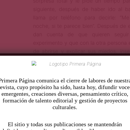
sorpresa total y le pide un tiempo par
siguiente, después de haber ido al b
llama por teléfono para decirle: “Me
noche, si te parece bien”. Después de 
dan cuenta de que quieren seguir
experimento y que con la otra persona 
de abrirse y explicar sus miedos, ins
vitales hasta ese momento escondidos
almas.
Pr
imera Página comunica el cierre de labores de nuestr
A pesar de tener que soportar crític
revista, cuyo propósito ha sido, hasta hoy, difundir voce
emergentes, creaciones diversas, pensamiento crítico,
vecinos y constantes miradas de aversi
formación de talento editorial y gestión de proyectos
de 70 años no se dejan intimidar por la 
culturales.
a su relación, y, por ende, siguen vié
para dormir juntos y explicarse sus vida
El sitio y todas sus publicaciones se mantendrán
atreverse a salir a pasear por el p