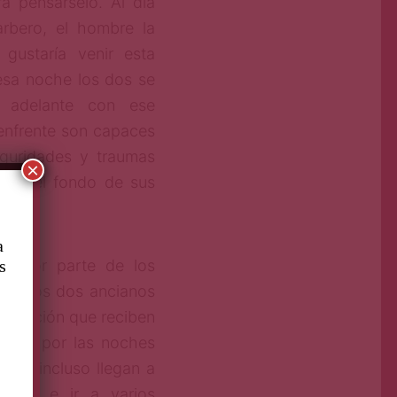
a pensárselo. Al día
arbero, el hombre la
 gustaría venir esta
esa noche los dos se
 adelante con ese
enfrente son capaces
eguridades y traumas
×
 en el fondo de sus
a
as por parte de los
s
ón, los dos ancianos
oposición que reciben
ndose por las noches
s, e incluso llegan a
ueblo e ir a varios