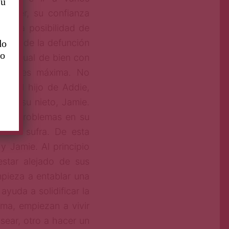
su
trever, su confianza
an la posibilidad de
ue desde la defunción
do
to
do igual de bien con
ambos es máxima. No
e, el hijo de Addie,
con su nieto, Jamie.
rios problemas en su
ie lo sufra. De esta
y Jamie. Al principio
estar alejado de sus
pieza a entablar una
ayuda a solidificar la
rma, empiezan a vivir
sear, otro a hacer un