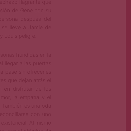
rechazo flagrante que
cusión de Gene con su
persona después del
 se lleve a Jamie de
 y Louis peligre.
rsonas hundidas en la
l llegar a las puertas
da pase sin ofrecerles
es que dejan atrás el
 en disfrutar de los
mor, la empatía y el
n. También es una oda
reconciliarse con uno
existencial. Al mismo