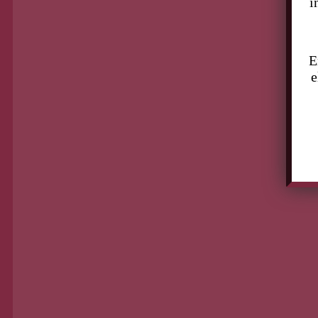
i
E
e