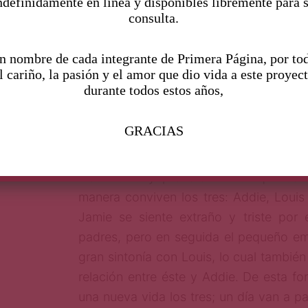
ndefinidamente en linea y disponibles libremente para 
restaurantes a comer. Como era de en
consulta.
cada vez va a más hasta que se plante
establecer una relación de pareja, ya q
n nombre de cada integrante de Primera Página, por to
l cariño, la pasión y el amor que dio vida a este proyec
de sus cónyuges, nunca se habían senti
durante todos estos años,
otra persona, y la conexión entre 
obstante, en ese momento aparece Gen
GRACIAS
rogándole que se quede unas semanas 
Gene y su mujer están atravesando va
matrimonio y prefieren evitar que Jam
manera conviven los tres: Addie, Louis 
Jamie se siente extraño y triste por 
padres, pero en seguida el pequeño em
gran sintonía con Louis, lo cual también 
relación entre éste y Addie. De esta fo
una nueva vida los tres; un día van a pa