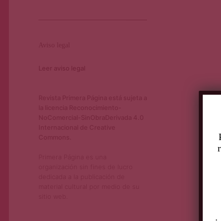
Aviso legal
Leer aviso legal
Revista Primera Página está sujeta a
la licencia Reconocimiento-
NoComercial-SinObraDerivada 4.0
Internacional de Creative
Commons.
Primera Página es una
organización sin fines de lucro
dedicada a la publicación de
material cultural por medio de su
sitio web.