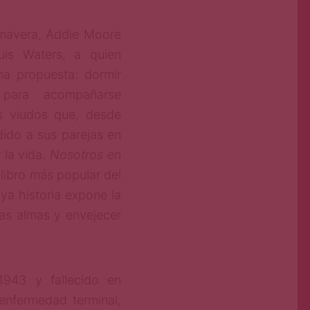
mavera, Addie Moore
uis Waters, a quien
a propuesta: dormir
para acompañarse
 viudos que, desde
dido a sus parejas en
 la vida.
Nosotros en
 libro más popular del
ya historia expone la
as almas y envejecer
943 y fallecido en
nfermedad terminal,