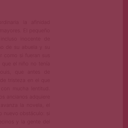
dinaria la afinidad
s mayores. El pequeño
ncluso inocente de
ño de su abuela y su
r como si fueran sus
 que el niño no tenía
ouis, que antes de
e tristeza en el que
 con mucha lentitud.
os ancianos adquiere
vanza la novela, el
o nuevo obstáculo: si
ecinos y la gente del