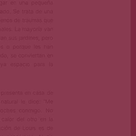
lugar en una pequeña
rado. Se trata de una
llenos de traumas que
pales. La mayoría van
dan sus jardines, pero
os o porque les han
o, se conviertan en
ya espacio para la
presenta en casa de
atural le dice: “Me
 noches conmigo. No
calor del otro en la
ción de Louis es de