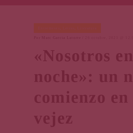
Entremeses
,
Letras
,
Literatura
Por
Marc Garcia Latorre
26 octubre, 2021
12:
«Nosotros en
noche»: un 
comienzo en 
vejez