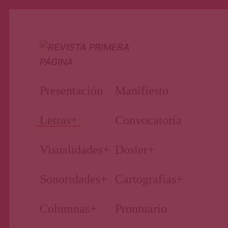
Nuestro periodismo cultural
Revista
Presentación
Manifiesto
Primera
Letras
+
Convocatoria
Visualidades
+
Dosier
+
Página
Sonoridades
+
Cartografías
+
Columnas
+
Prontuario