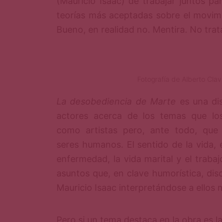
(Mauricio Isaac) de trabajar juntos pa
teorías más aceptadas sobre el movim
Bueno, en realidad no. Mentira. No trat
Fotografía de Alberto Clavi
La desobediencia de Marte
es una di
actores acerca de los temas que lo
como artistas pero, ante todo, que
seres humanos. El sentido de la vida, e
enfermedad, la vida marital y el traba
asuntos que, en clave humorística, discu
Mauricio Isaac interpretándose a ellos
Pero si un tema destaca en la obra es la 