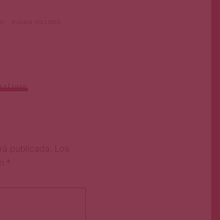
RO
JUAN VILLORO
 el tuyo
rá publicada.
Los
on
*