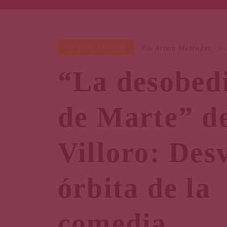
Cartelera
,
Opinión
Por
Arturo Meléndez
4 
“La desobed
de Marte” d
Villoro: Desv
órbita de la
comedia