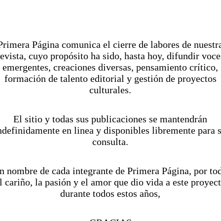
Victor Trujillo y Mauricio Isaac alterna
hablando en un
imperfectus latinus
y 
mismos que se presume real, pero c
Pr
imera Página comunica el cierre de labores de nuestr
nunca saber si lo es. ¿Improvisación, d
revista, cuyo propósito ha sido, hasta hoy, difundir voce
Los actores se burlan del “teatro de
emergentes, creaciones diversas, pensamiento crítico,
característico toque humorístico de Ju
formación de talento editorial y gestión de proyectos
culturales.
La desobediencia de Marte
en una 
sapiens
y del
homo teatrus
de su propia
El sitio y todas sus publicaciones se mantendrán
ndefinidamente en linea y disponibles libremente para 
Irreverente, cínica y por momentos
consulta.
divertida,
La desobediencia de Mart
llamativa de comedia en el teatro qu
n nombre de cada integrante de Primera Página, por to
entre la broma simple
y el humor in
l cariño, la pasión y el amor que dio vida a este proyec
durante todos estos años,
garantiza muchas risas. Una obra e
desobedecen
las convenciones para m