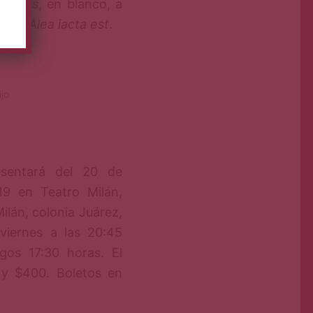
in albis
, en blanco, a
xico.
Alea iacta est
.
jo
sentará del 20 de
19 en Teatro Milán,
lán, colonia Juárez,
viernes a las 20:45
gos 17:30 horas. El
 y $400. Boletos en