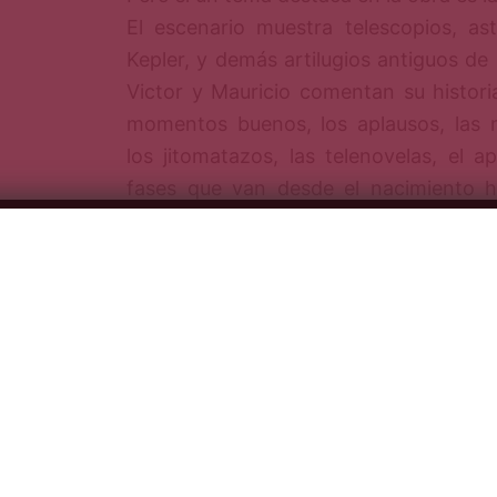
El escenario muestra telescopios, ast
Kepler, y demás artilugios antiguos de
Victor y Mauricio comentan su histori
momentos buenos, los aplausos, las
los jitomatazos, las telenovelas, el 
fases que van desde el nacimiento h
astro. Un estelar Víctor Trujillo
interpretado personajes en
Hamlet
iluminar con su experiencia a un sup
Mauricio Isaac que, opina el actor, no l
perfecto Johannes Kepler.
Fotografía de Alberto Clavi