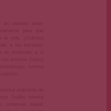
o en realidad están
ntemente para que
s la vida. ¿Cuántos
er a las estrellas?
s se entienden a sí
 con Antonio Castro
dramaturgo, intenta
cuestión.
istórica anécdota de
r Trujillo) intenta
o Johannes Kepler