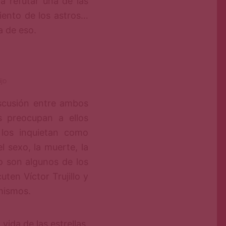
ra refutar una de las
iento de los astros…
a de eso.
jo
scusión entre ambos
s preocupan a ellos
 los inquietan como
l sexo, la muerte, la
jo son algunos de los
ten Víctor Trujillo y
 mismos.
vida de las estrellas.