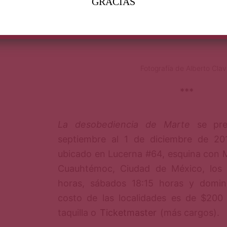
GRACIAS
escena que pretende superar y dejar
otras expresiones de la comedia en Mé
Fotografía de Alberto Clavi
***
La desobediencia de Marte
se pre
septiembre al 1 de diciembre de 20
ubicado en Lucerna #64, esquina con Mi
Cuauhtémoc, Ciudad de México, los 
horas, sábados 18:15 horas y domin
costo de las localidades es de $200
taquilla o
Ticketmaster
(más cargos).