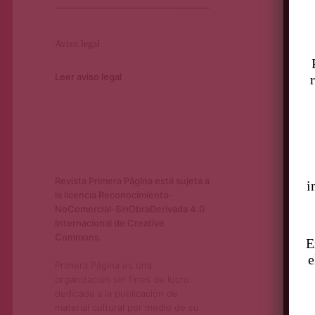
Aviso legal
Leer aviso legal
Revista Primera Página está sujeta a
i
la licencia Reconocimiento-
NoComercial-SinObraDerivada 4.0
Internacional de Creative
Commons.
E
e
Primera Página es una
organización sin fines de lucro
dedicada a la publicación de
material cultural por medio de su