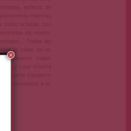
rolabios, esferas de
 astronomía mientras
a como artistas. Los
 mentadas de madre,
apuntador… Todas las
asta la caída de un
×
 que presume haber
y
El Rey Lear
intenta
uestamente inexperto
ogra representar a un
jo