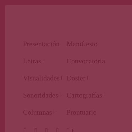
Nuestro periodismo cultural
Revista
Presentación
Manifiesto
Primera
Letras
+
Convocatoria
Visualidades
+
Dosier
+
Página
Sonoridades
+
Cartografías
+
Columnas
+
Prontuario
BUSCAR