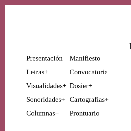
Nuestro periodismo cultural
Revista
Presentación
Manifiesto
Letras
+
Convocatoria
Primera
Visualidades
+
Dosier
+
Sonoridades
+
Cartografías
+
Página
Columnas
+
Prontuario