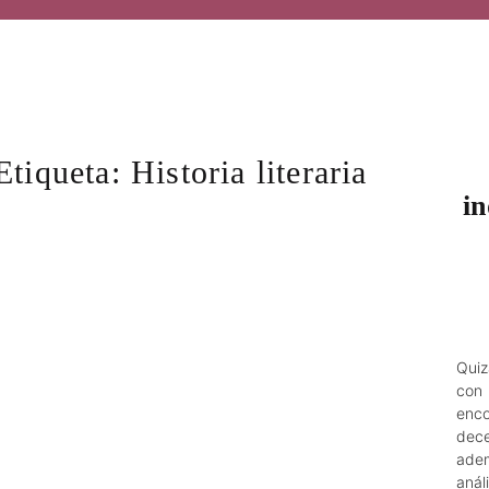
Etiqueta:
Historia literaria
i
Qui
con 
enco
dece
adem
aná