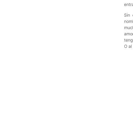
entr
Sin 
nomb
muc
amon
teng
O al