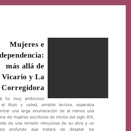
Mujeres e
Sep 19, 2018
Giselle González Camacho
ndependencia:
más allá de
Vicario y La
Corregidora
zá fui muy ambiciosa
el título y usted, amable lectora, esperaba
ntrar una larga enumeración de al menos una
na de mujeres escritoras de inicios del siglo XIX,
ás de una revisión minuciosa de su obra y un
lisis profundo que tratara de desatar los